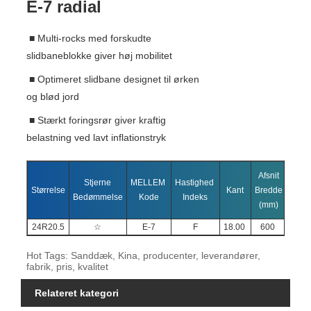
E-7 radial
■ Multi-rocks med forskudte
slidbaneblokke giver høj mobilitet
■ Optimeret slidbane designet til ørken
og blød jord
■ Stærkt foringsrør giver kraftig
belastning ved lavt inflationstryk
Afsnit
Saml
Stjerne
MELLEM
Hastighed
Størrelse
Kant
Bredde
Diam
Bedømmelse
Kode
Indeks
(mm)
(mm
24R20.5
☆
E-7
F
18.00
600
137
Hot Tags: Sanddæk, Kina, producenter, leverandører,
fabrik, pris, kvalitet
Relateret kategori